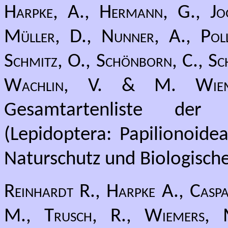
Harpke, A., Hermann, G., Jog
Müller, D., Nunner, A., Pollr
Schmitz, O., Schönborn, C., Sch
Wachlin, V. & M. Wiem
Gesamtartenliste der
(Lepidoptera: Papilionoide
Naturschutz und Biologische 
Reinhardt R., Harpke A., Caspa
M., Trusch, R., Wiemers,