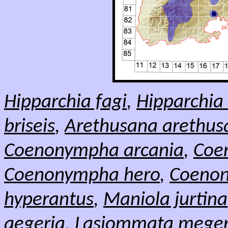
Hipparchia fagi
,
Hipparchia
briseis
,
Arethusana arethus
Coenonympha arcania
,
Coe
Coenonympha hero
,
Coenon
hyperantus
,
Maniola jurtina
aegeria
,
Lasiommata mege