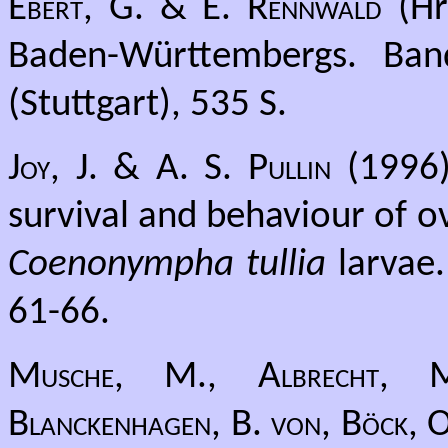
Ebert, G. & E. Rennwald
(Hr
Baden-Württembergs. Band
(Stuttgart), 535 S.
Joy, J. & A. S. Pullin
(1996)
survival and behaviour of o
Coenonympha tullia
larvae.
61-66.
Musche, M., Albrecht, M.
Blanckenhagen, B. von, Böck, O.