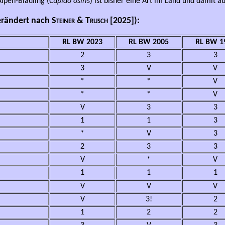
lpen-Bläuling (
Cupido osiris
) ist bisher eine Art im Land und damit 
verändert nach
Steiner & Trusch
[2025]):
RL BW 2023
RL BW 2005
RL BW 1
2
3
3
3
V
V
*
*
V
*
*
V
V
3
3
1
1
3
*
V
3
2
3
3
V
*
V
1
1
1
V
V
V
V
3!
2
1
2
2