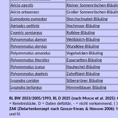
Aricia
agestis
Kleiner Sonnenröschen-Bläuli
Aricia
artaxerxes
Großer Sonnenröschen-Bläuli
Eumedonia eumedon
Storchschnabel-Bläuling
Agriades optilete
Hochmoor-Bläuling
Cyaniris semiargus
Rotklee-Bläuling
Polyommatus damon
Weißdolch-Bläuling
Polyommatus dorylas
Wundklee-Bläuling
Polyommatus amandus
Vogelwicken-Bläuling
Polyommatus thersites
Esparsetten-Bläuling
Polyommatus icarus
Hauhechel-Bläuling
Polyommatus daphnis
Zahnflügel-Bläuling
Lysandra coridon
Silbergrüner Bläuling
Lysandra
bellargus
Himmelblauer Bläuling
RL BW 2023/2005/1993, RL D 2025 (nach
Musche
et al. 2025)
= Kenntnislücke, D = Daten defizitär, - = nicht vorkommend, (
ZAK (Zielartenkonzept nach
Geißler-Strobel & Hermann
2006)
: 
und IV.