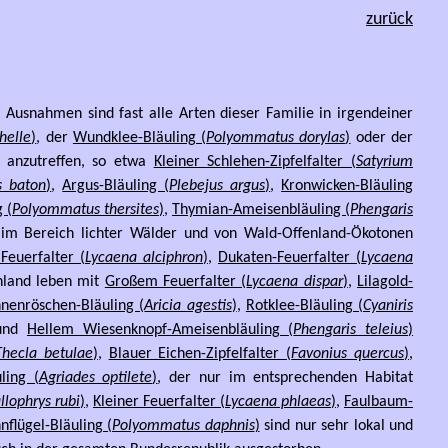
zurück
e Ausnahmen sind fast alle Arten dieser Familie in irgendeiner
helle
)
, der
Wundklee-Bläuling (
Polyommatus dorylas
)
oder der
n anzutreffen, so etwa
Kleiner Schlehen-Zipfelfalter (
Satyrium
s baton
)
,
Argus-Bläuling (
Plebejus argus
)
,
Kronwicken-Bläuling
 (
Polyommatus thersites
)
,
Thymian-Ameisenbläuling (
Phengaris
n im Bereich lichter Wälder und von Wald-Offenland-Ökotonen
 Feuerfalter (
Lycaena alciphron
)
,
Dukaten-Feuerfalter (
Lycaena
nland leben mit
Großem Feuerfalter (
Lycaena dispar
)
,
Lilagold-
nenröschen-Bläuling (
Aricia agestis
)
,
Rotklee-Bläuling (
Cyaniris
nd
Hellem Wiesenknopf-Ameisenbläuling (
Phengaris teleius
)
Thecla betulae
)
,
Blauer Eichen-Zipfelfalter (
Favonius quercus
)
,
ling (
Agriades optilete
)
, der nur im entsprechenden Habitat
llophrys rubi
)
,
Kleiner Feuerfalter (
Lycaena phlaeas
)
,
Faulbaum-
nflügel-Bläuling (
Polyommatus daphnis
)
sind nur sehr lokal und