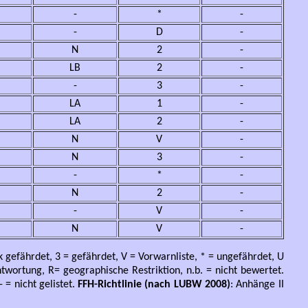
-
*
-
-
D
-
N
2
-
LB
2
-
-
3
-
LA
1
-
LA
2
-
N
V
-
N
3
-
-
*
-
N
2
-
-
V
-
N
V
-
 gefährdet, 3 = gefährdet, V = Vorwarnliste, * = ungefährdet, U
twortung, R= geographische Restriktion, n.b. = nicht bewertet.
 = nicht gelistet.
FFH-Richtlinie (nach LUBW 2008)
: Anhänge II