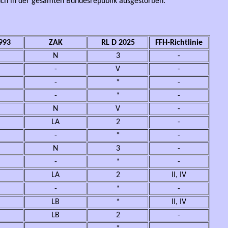
auch in der gesamten Bundesrepublik ausgestorben.
993
ZAK
RL D 2025
FFH-Richtlinie
N
3
-
-
V
-
-
*
-
-
*
-
N
V
-
LA
2
-
-
*
-
N
3
-
-
*
-
LA
2
II, IV
-
*
-
LB
*
II, IV
LB
2
-