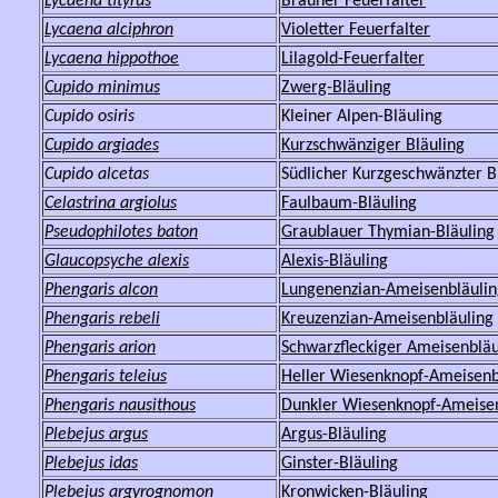
Lycaena tityrus
Brauner Feuerfalter
Lycaena alciphron
Violetter Feuerfalter
Lycaena hippothoe
Lilagold-Feuerfalter
Cupido minimus
Zwerg-Bläuling
Cupido osiris
Kleiner Alpen-Bläuling
Cupido argiades
Kurzschwänziger Bläuling
Cupido alcetas
Südlicher Kurzgeschwänzter B
Celastrina argiolus
Faulbaum-Bläuling
Pseudophilotes baton
Graublauer Thymian
-Bläuling
Glaucopsyche alexis
Alexis-Bläuling
Phengaris
alcon
Lungenenzian-Ameisenbläulin
Phengaris
rebeli
Kreuzenzian-Ameisenbläuling
Phengaris
arion
Schwarzfleckiger Ameisenbläu
Phengaris
teleius
Heller Wiesenknopf-Ameisenb
Phengaris
nausithous
Dunkler Wiesenknopf-Ameisen
Plebejus argus
Argus-Bläuling
Plebejus idas
Ginster-Bläuling
Plebejus argyrognomon
Kronwicken-Bläuling