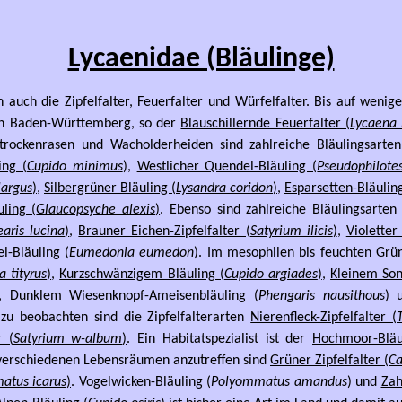
Lycaenidae (Bläulinge)
auch die Zipfelfalter, Feuerfalter und Würfelfalter. Bis auf wenig
in Baden-Württemberg, so der
Blauschillernde Feuerfalter (
Lycaena 
btrockenrasen und Wacholderheiden sind zahlreiche Bläulingsarte
ing (
Cupido minimus
)
,
Westlicher Quendel-Bläuling (
Pseudophilote
largus
)
,
Silbergrüner Bläuling (
Lysandra coridon
)
,
Esparsetten-Bläuling
uling (
Glaucopsyche alexis
)
. Ebenso sind zahlreiche Bläulingsarte
aris lucina
)
,
Brauner Eichen-Zipfelfalter (
Satyrium ilicis
)
,
Violetter
l-Bläuling (
Eumedonia eumedon
)
. Im mesophilen bis feuchten Grü
a tityrus
)
,
Kurzschwänzigem Bläuling (
Cupido argiades
)
,
Kleinem Son
,
Dunklem Wiesenknopf-Ameisenbläuling (
Phengaris nausithous
)
u
r zu beobachten sind die Zipfelfalterarten
Nierenfleck-Zipfelfalter (
r (
Satyrium w-album
)
. Ein Habitatspezialist ist der
Hochmoor-Bläu
 verschiedenen Lebensräumen anzutreffen sind
Grüner Zipfelfalter (
Ca
atus icarus
)
. Vogelwicken-Bläuling (
Polyommatus amandus
) und
Zah