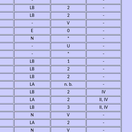
-
*
-
LB
2
-
LB
2
-
-
V
-
E
0
-
N
*
-
-
U
-
-
*
-
LB
1
-
LB
2
-
LB
2
-
LA
n. b.
-
LB
2
IV
LA
2
II, IV
LB
3
II, IV
N
V
-
LA
2
-
N
V
-