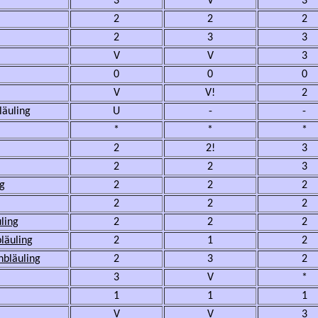
3
V
3
2
2
2
2
3
3
V
V
3
0
0
0
V
V!
2
läuling
U
-
-
*
*
*
2
2!
3
2
2
3
g
2
2
2
2
2
2
ling
2
2
2
läuling
2
1
2
bläuling
2
3
2
3
V
*
1
1
1
V
V
3