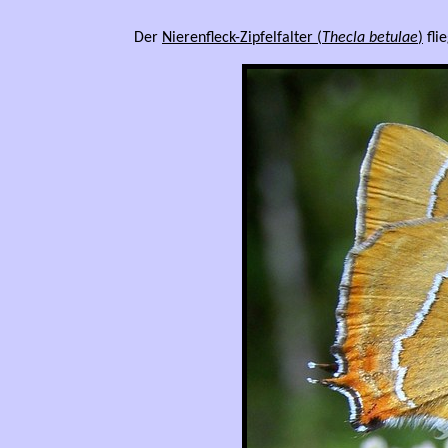
Der
Nierenfleck-Zipfelfalter (
Thecla betulae
)
fli