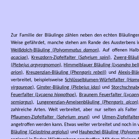
Zur Familie der Bläulinge zählen neben den echten Bläulingen 
Weise gefährdet, manche stehen am Rande des Aussterbens 
Weißdolch-Bläuling (
Polyommatus damon
)
. Auf offenen Hal
acaciae
)
,
Kreuzdorn-Zipfelfalter (
Satyrium spini
)
,
Zwerg-Bläul
(
Plebejus argyrognomon
)
,
Himmelblauer Bläuling (
Lysandra bel
arion
)
,
Kreuzenzian-Bläuling (
Phengaris rebeli
)
und
Alexis-Blä
verbreitet, beispielsweise
Schlüsselblumen-Würfelfalter (
Hame
virgaureae
)
,
Ginster-Bläuling (
Plebejus idas
)
und
Storchschnabe
Feuerfalter (
Lycaena hippothoe
)
,
Braunem Feuerfalter (
Lycaen
semiargus
)
,
Lungenenzian-Ameisenbläuling (
Phengaris alcon
)
zahlreiche Arten. Weit verbreitet, aber nur selten als Falte
Pflaumen-Zipfelfalter (
Satyrium pruni
)
und
Ulmen-Zipfelfalte
angetroffen werden kann. Etwas weiter verbreitet und noch in
Bläuling (
Celastrina argiolus
)
und
Hauhechel-Bläuling (
Polyomm