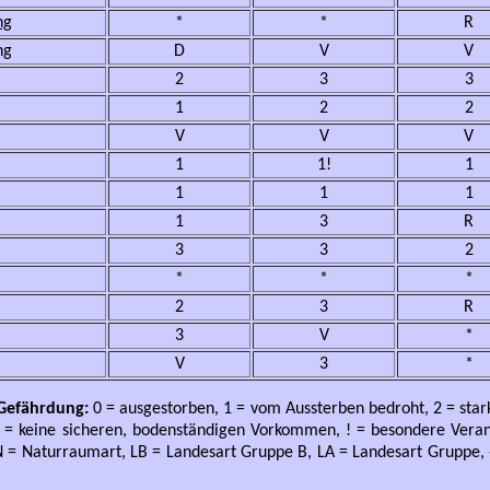
ng
*
*
R
ng
D
V
V
2
3
3
1
2
2
V
V
V
1
1!
1
1
1
1
1
3
R
3
3
2
*
*
*
2
3
R
3
V
*
V
3
*
: Gefährdung:
0 = ausgestorben, 1 = vom Aussterben bedroht, 2 = stark
 ) = keine sicheren, bodenständigen Vorkommen, ! = besondere Veran
N = Naturraumart, LB = Landesart Gruppe B, LA = Landesart Gruppe, -