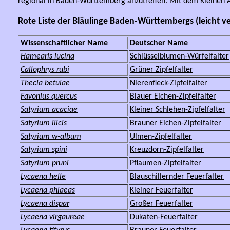
regional in Baden-Württemberg anzutreffen. Mit dem Kleinen A
Rote Liste der Bläulinge Baden-Württembergs (leicht 
Wissenschaftlicher Name
Deutscher Name
Hamearis lucina
Schlüsselblumen-Würfelfalter
Callophrys rubi
Grüner Zipfelfalter
Thecla betulae
Nierenfleck-Zipfelfalter
Favonius quercus
Blauer Eichen-Zipfelfalter
Satyrium acaciae
Kleiner Schlehen-Zipfelfalter
Satyrium ilicis
Brauner Eichen-Zipfelfalter
Satyrium w-album
Ulmen-Zipfelfalter
Satyrium spini
Kreuzdorn-Zipfelfalter
Satyrium pruni
Pflaumen-Zipfelfalter
Lycaena helle
Blauschillernder Feuerfalter
Lycaena phlaeas
Kleiner Feuerfalter
Lycaena dispar
Großer Feuerfalter
Lycaena virgaureae
Dukaten-Feuerfalter