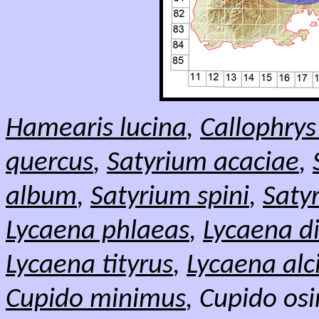
Hamearis lucina
,
Callophrys
quercus
,
Satyrium acaciae
,
album
,
Satyrium spini
,
Saty
Lycaena phlaeas
,
Lycaena d
Lycaena tityrus
,
Lycaena alc
Cupido minimus
, Cupido osi