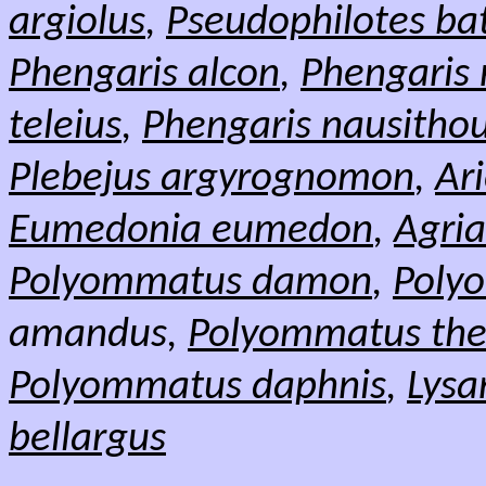
argiolus
,
Pseudophilotes ba
Phengaris alcon
,
Phengaris 
teleius
,
Phengaris nausitho
Plebejus argyrognomon
,
Ari
Eumedonia eumedon
,
Agria
Polyommatus damon
,
Poly
amandus,
Polyommatus ther
Polyommatus daphnis
,
Lysa
bellargus