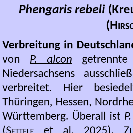
Phengaris rebeli
(Kre
(
Hirs
Verbreitung in Deutschlan
von
P
. alcon
getrennte
Niedersachsens ausschlie
verbreitet. Hier besied
Thüringen, Hessen, Nordrhe
Württemberg. Überall ist
P.
(Settele
et al. 2025). Z