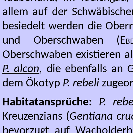
allem auf der Schwäbischen
besiedelt werden die Ober
und Oberschwaben (
Eb
Oberschwaben existieren a
P
. alcon
, die ebenfalls an
G
dem Ökotyp
P. rebeli
zugeor
Habitatansprüche:
P. reb
Kreuzenzians (
Gentiana cru
bevorzugt auf Wacholderh