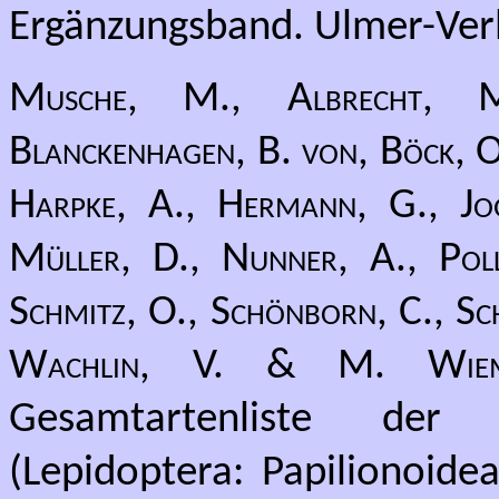
Ergänzungsband. Ulmer-Verl
Musche, M., Albrecht, M.
Blanckenhagen, B. von, Böck, O.
Harpke, A., Hermann, G., Jog
Müller, D., Nunner, A., Pollr
Schmitz, O., Schönborn, C., Sch
Wachlin, V. & M. Wiem
Gesamtartenliste der
(Lepidoptera: Papilionoide